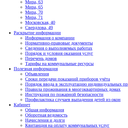
Мира, 63
Мира, 65
Мира, 70
Мира, 71
Московская, 40
Свердлова, 49
Раскрытие информации
Информация о компании
Нормативно-правовые документы
Сведения о выполняемых работах
Порядок и условия оказания услуг
Перечень домов
Тарифы на коммунальные ресурсы
Полезная информация
Объявления
Сроки передачи показаний приборов учёта
Порядок ввода в эксплуатацию индивидуальных пр
Правила проживания в многоквартирных домах
Инструкция по пожарной безопасности
Профилактика случаев выпадения детей из окон
Кабинет
Общая информация
Оборотная ведомость
Начисления и долги
Квитанция на оплату коммунальных услуг