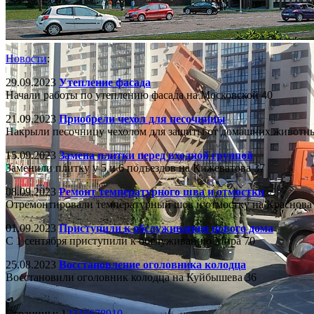
Новости
:
29.09.2023
Утепление фасада
Начали работы по утеплению фасада на Московской 40
21.09.2023
Приобрели чехол для песочницы
Накрыли песочницу чехолом для защиты от домашних животн
15.09.2023
Замена плитки перед входной группой
Заменили плитку у 5 и 6 подъездов на Кижеватова 37
08.09.2023
Ремонт температурного шва и отмостки
Отремонтировали температурный шов и отмостку на Краснова
01.09.2023
Приступили к обслуживанию нового дома
С 1 сентября приступили к обслуживанию Мира 70
25.08.2023
Восстановление оголовника колодца
Восстановили оголовник колодца на Куйбышева 36
Страницы:
1
2
3
4
5
6
7
8
9
10
→