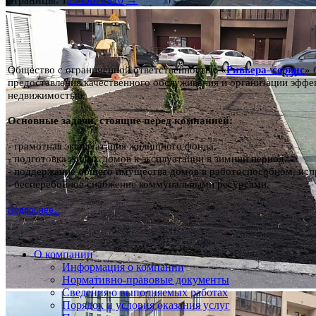
Общество с ограниченной ответственностью «
Ривьера–сервис
» 
предоставления качественного обслуживания и организации эффе
недвижимостью.
Основные задачи, стоящие перед компанией:
- грамотная эксплуатация жилищного фонда,
- подготовка жилых домов к эксплуатации в зимний период,
- поддержание общего имущества домов в работоспособном, исп
- бесперебойное снабжение коммунальными ресурсами.
Подробнее...
О компании
Информация о компании
Нормативно-правовые документы
Сведения о выполняемых работах
Порядок и условия оказания услуг