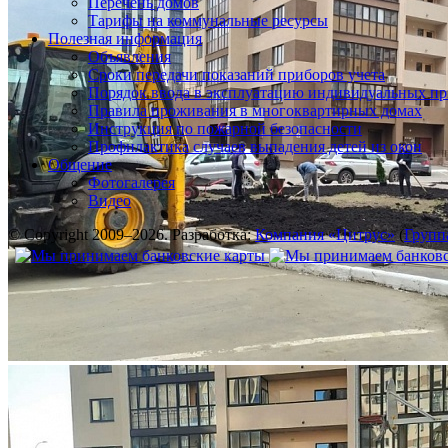
Перечень домов
Тарифы на коммунальные ресурсы
Полезная информация
Объявления
Сроки передачи показаний приборов учета
Порядок ввода в эксплуатацию индивидуальных пр
Правила проживания в многоквартирных домах
Инструкция по пожарной безопасности
Профилактика случаев выпадения детей из окон
Общение
Фотогалерея
Видео
© Copyright 2009–2026. Разработка:
Компания «Цитрус»
(
Групп