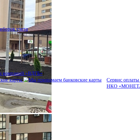
иборов учета
а компаний «ВДГБ»
)
Сервис оплаты
НКО «МОНЕТА