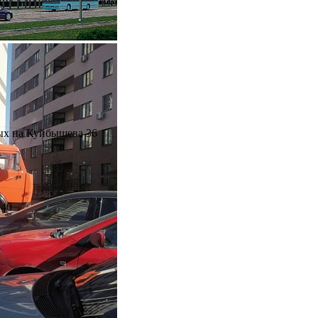
ых на Куйбышева 36
 40